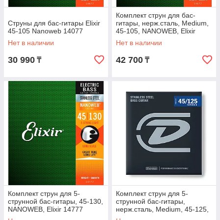
Комплект струн для бас-
Струны для бас-гитары Elixir
гитары, нерж.сталь, Medium,
45-105 Nanoweb 14077
45-105, NANOWEB, Elixir
14677
Нет в наличии
Нет в наличии
30 990
42 700
₸
₸
Комплект струн для 5-
Комплект струн для 5-
струнной бас-гитары, 45-130,
струнной бас-гитары,
NANOWEB, Elixir 14777
нерж.сталь, Medium, 45-125,
Dunlop DBS45125T