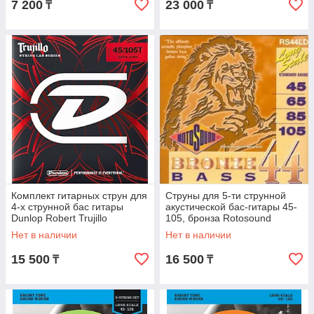
7 200
23 000
₸
₸
Комплект гитарных струн для
Струны для 5-ти струнной
4-х струнной бас гитары
акустической бас-гитары 45-
Dunlop Robert Trujillo
105, бронза Rotosound
RTT45105T
RS44LD
Нет в наличии
Нет в наличии
15 500
16 500
₸
₸