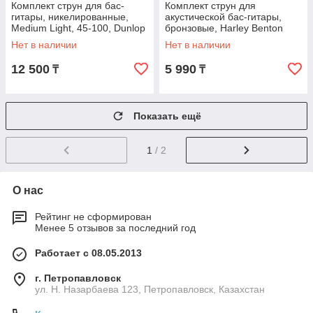
Комплект струн для бас-
Комплект струн для
гитары, никелированные,
акустической бас-гитары,
Medium Light, 45-100, Dunlop
бронзовые, Harley Benton
DBN45100
Valuestrings A-Bass 45-105
Нет в наличии
Нет в наличии
12 500
5 990
₸
₸
Показать ещё
1
/ 2
О нас
Рейтинг не сформирован
Менее 5 отзывов за последний год
Работает с 08.05.2013
г. Петропавловск
ул. Н. Назарбаева 123, Петропавловск, Казахстан