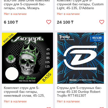
BSD-5M Steel Drive Комплект
Комплект струн для 5-
струн для 5-струнной бас-
струнной бас-гитары, Custom
гитары, сталь, Мозеръ
Light, 45-135, D'Addario
EPS165-5
Нет в наличии
Нет в наличии
6 100
24 100
₸
₸
Комплект струн для 5-
Струны для 5-струнных бас-
струнной бас-гитары,
гитар 45-130 Dunlop Robert
никелевый сплав, 45-125,
Trujillo RTT45130T
Мозеръ Hit Drive BNH-5МL
Нет в наличии
Нет в наличии