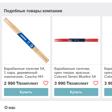
Подобные товары компании
Барабанные палочки 5A,
Барабанные палочки,
Бара
1 пара, деревянный
орех гикори, красные,
орех
наконечник, Cascha HH-
Colored Series Bluefire 5A
Colo
2032
RED, HUN 10104003
WHI
2 990
3 990
3 9
₸/комплект
₸/комплект
Купить
Купить
О нас