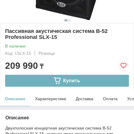
Пассивная акустическая система B-52
Professional SLX-15
В наличии
Код: 1SLX-15
Розница
209 990
₸
Купить
Описание
Характеристики
Доставка
Оплата
Усл
Описание
Двухполосная концертная акустическая система B-52
Professional SLX-15- колонка звука предназначена для