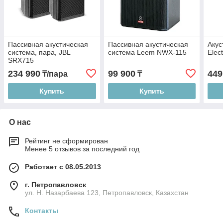
Пассивная акустическая
Пассивная акустическая
Акус
система, пара, JBL
система Leem NWX-115
Elec
SRX715
234 990
99 900
449
₸/пара
₸
Купить
Купить
О нас
Рейтинг не сформирован
Менее 5 отзывов за последний год
Работает с 08.05.2013
г. Петропавловск
ул. Н. Назарбаева 123, Петропавловск, Казахстан
Контакты