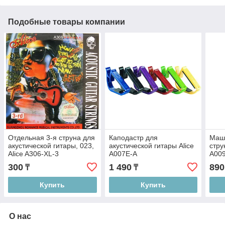
Подобные товары компании
Отдельная 3-я струна для
Каподастр для
Маш
акустической гитары, 023,
акустической гитары Alice
стру
Alice A306-XL-3
A007E-A
A00
300
1 490
890
₸
₸
Купить
Купить
О нас