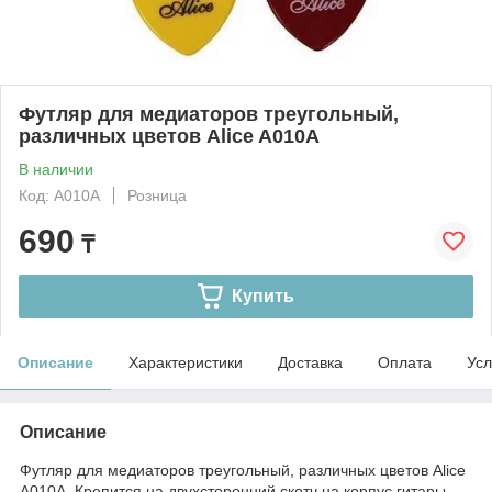
Футляр для медиаторов треугольный,
различных цветов Alice A010A
В наличии
Код: A010A
Розница
690
₸
Купить
Описание
Характеристики
Доставка
Оплата
Усл
Описание
Футляр для медиаторов треугольный, различных цветов Alice
A010A. Крепится на двухсторонний скотч на корпус гитары.