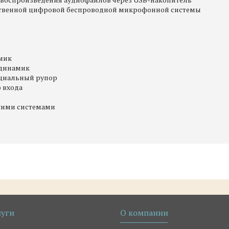
ственной цифровой беспроводной микрофонной системы
мик
 динамик
циальный рупор
 входа
угими системами
луги
О компании