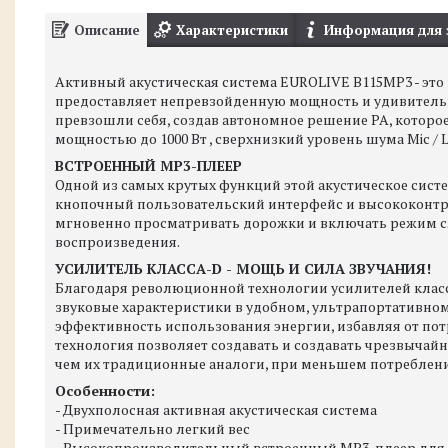
Описание
Характеристики
Информация для 
Активный акустическая система EUROLIVE B115MP3 - это
предоставляет непревзойденную мощность и удивитель
превзошли себя, создав автономное решение PA, которо
мощностью до 1000 Вт , сверхнизкий уровень шума Mic /
ВСТРОЕННЫЙ MP3-ПЛЕЕР
Одной из самых крутых функций этой акустическое сист
кнопочный пользовательский интерфейс и высококонт
мгновенно просматривать дорожки и включать режим с
воспроизведения.
УСИЛИТЕЛЬ КЛАССА-D - МОЩЬ И СИЛА ЗВУЧАНИЯ!
Благодаря революционной технологии усилителей клас
звуковые характеристики в удобном, ультрапортативном
эффективность использования энергии, избавляя от пот
технология позволяет создавать и создавать чрезвычайн
чем их традиционные аналоги, при меньшем потреблен
Особенности:
- Двухполосная активная акустическая система
- Примечательно легкий вес
- Высокопроизводительный встроенный MP3-плеер для 