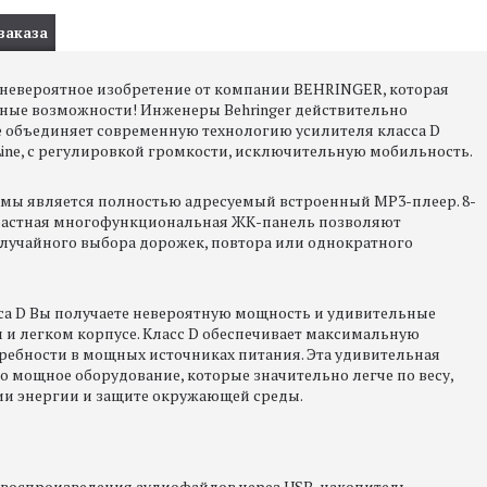
заказа
 невероятное изобретение от компании BEHRINGER, которая
ные возможности! Инженеры Behringer действительно
е объединяет современную технологию усилителя класса D
 Line, с регулировкой громкости, исключительную мобильность.
емы является полностью адресуемый встроенный MP3-плеер. 8-
растная многофункциональная ЖК-панель позволяют
лучайного выбора дорожек, повтора или однократного
са D Вы получаете невероятную мощность и удивительные
 и легком корпусе. Класс D обеспечивает максимальную
ребности в мощных источниках питания. Эта удивительная
о мощное оборудование, которые значительно легче по весу,
ии энергии и защите окружающей среды.
воспроизведения аудиофайлов через USB-накопитель