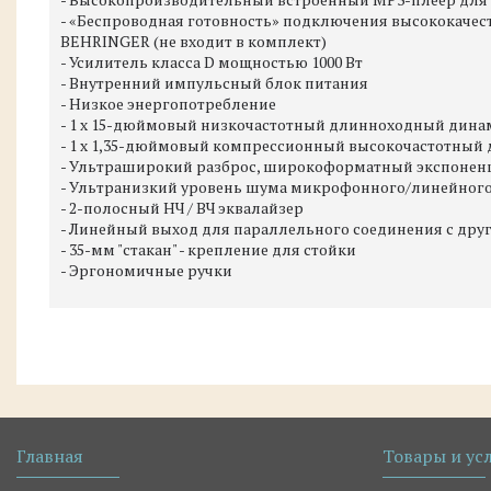
- «Беспроводная готовность» подключения высококаче
BEHRINGER (не входит в комплект)
- Усилитель класса D мощностью 1000 Вт
- Внутренний импульсный блок питания
- Низкое энергопотребление
- 1 х 15-дюймовый низкочастотный длинноходный дина
- 1 х 1,35-дюймовый компрессионный высокочастотный
- Ультраширокий разброс, широкоформатный экспонен
- Ультранизкий уровень шума микрофонного/линейного
- 2-полосный НЧ / ВЧ эквалайзер
- Линейный выход для параллельного соединения с др
- 35-мм "стакан" - крепление для стойки
- Эргономичные ручки
Главная
Товары и ус