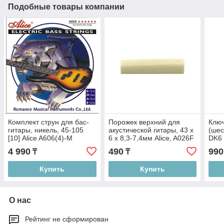
Подобные товары компании
Комплект струн для бас-
Порожек верхний для
Ключ
гитары, никель, 45-105
акустической гитары, 43 х
(шес
[10] Alice A606(4)-M
6 х 8,3-7,4мм Alice, A026F
DK6
4 990
490
990
₸
₸
Купить
Купить
О нас
Рейтинг не сформирован