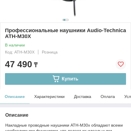
Профессиональные наушники Audio-Technica
ATH-M30X
В наличии
Код: ATH-M30X
Розница
47 490
₸
Купить
Описание
Характеристики
Доставка
Оплата
Усл
Описание
Накладные проводные наушники ATH-M30x обладают всеми
необходимыми функциями, что делает их идеальными