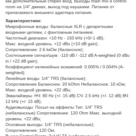
как дополнительный стерео вход. Выходы main mix и control
room на 1/4" джеках, выход под наушники. Питание от
прилагаемого внешнего адаптера питания.
Характеристики:
Микрофонные входы: балансные XLR с дискретными
входными цепями, с фантомным питанием;
Частотный диапазон: <10 Hz - 150 kHz (+0/-1 dB);
Макс. входной уровень: +12 dBu (+10 dB gain);
Сопротивление: 2.6 kкОм (балансное);
Соотношение сигнал/шум: -110 dB / -112 dB A-weighted (0 dBu
in / +22 dB gain);
Коэффициент нелинейных искажений: 0.005% / 0.004% (A-
weighted);
Линейные входы: 1/4" TRS (балансные);
Сопротивление Балансное: 20 kOhm Небалансное: 10 кОм;
Макс. входной уровень: +22 dBu;
Эквалайзеры: НЧ: 80 Hz (+/- 15 dB) СЧ: 2.5 kHz (+/- 12 dB) ВЧ:
12 kHz (+/- 15 dB);
Аудиовыходы: Посыл на эффекты Тип: 1/4" TRS
(небалансные) Сопротивление: 120 Ohm Макс. выходной
уровень: +22 dBu;
Основные выходы: 1/4" TRS (небалансные);
Сопротивление: 120 Ом;
Выход Control Room: 2x1/4" TS (небалансные);