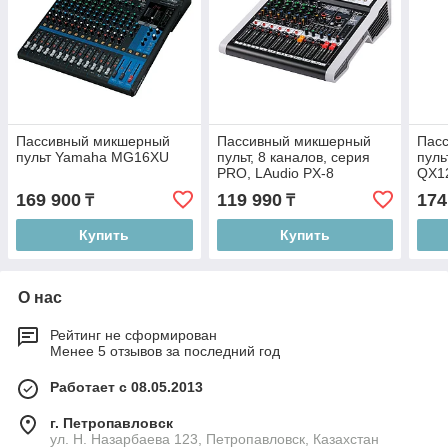
Пассивный микшерный
Пассивный микшерный
Пас
пульт Yamaha MG16XU
пульт, 8 каналов, серия
пул
PRO, LAudio PX-8
QX1
169 900
119 990
174
₸
₸
Купить
Купить
О нас
Рейтинг не сформирован
Менее 5 отзывов за последний год
Работает с 08.05.2013
г. Петропавловск
ул. Н. Назарбаева 123, Петропавловск, Казахстан