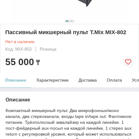
Пассивный микшерный пульт T.Mix MIX-802
Нет в наличии
Код: MIX-802
Розница
55 000
₸
Описание
Характеристики
Доставка
Оплата
Усл
Описание
Компактный микшерный пульт. Два микрофонных/моно
канала, два стереоканала, входы tape in/tape out. Фантомное
питание. Трёхполосный эквалайзер на каждой линейке. 1
пост-фейдерный aux-посыл на каждой линейке, 1 стерео aux
return с регулировкой уровня, который может использоваться