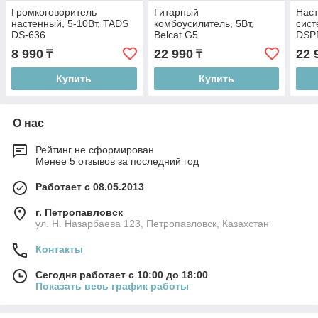
Громкоговоритель
Гитарный
Наст
настенный, 5-10Вт, TADS
комбоусилитель, 5Вт,
сист
DS-636
Belcat G5
DSP
8 990
22 990
22 
₸
₸
Купить
Купить
О нас
Рейтинг не сформирован
Менее 5 отзывов за последний год
Работает с 08.05.2013
г. Петропавловск
ул. Н. Назарбаева 123, Петропавловск, Казахстан
Контакты
Сегодня работает с 10:00 до 18:00
Показать весь график работы