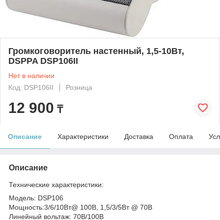
Громкоговоритель настенный, 1,5-10Вт,
DSPPA DSP106II
Нет в наличии
Код: DSP106II
Розница
12 900
₸
Описание
Характеристики
Доставка
Оплата
Усл
Описание
Технические характеристики:
Модель: DSP106
Мощность:3/6/10Вт@ 100В, 1,5/3/5Вт @ 70В
Линейный вольтаж: 70В/100В