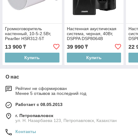
Громкоговоритель
Настенная акустическая
Наст
настенный, 10-5-2.5Вт,
система, черная, 40Вт,
сист
Pearller HSR312-5T
DSPPA DSP8064B
DSP
13 900
39 990
22 
₸
₸
Купить
Купить
О нас
Рейтинг не сформирован
Менее 5 отзывов за последний год
Работает с 08.05.2013
г. Петропавловск
ул. Н. Назарбаева 123, Петропавловск, Казахстан
Контакты