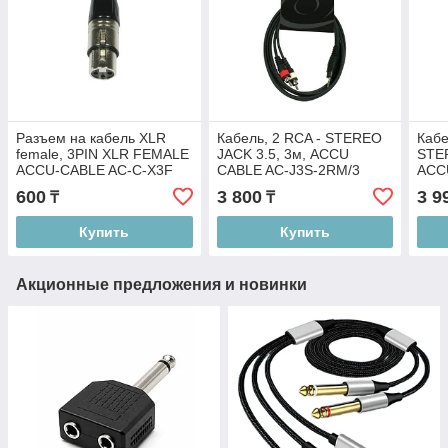
Разъем на кабель XLR
Кабель, 2 RCA - STEREO
Кабе
female, 3PIN XLR FEMALE
JACK 3.5, 3м, ACCU
STER
ACCU-CABLE AC-C-X3F
CABLE AC-J3S-2RM/3
ACC
2XM
600
3 800
3 9
₸
₸
Купить
Купить
Акционные предложения и новинки