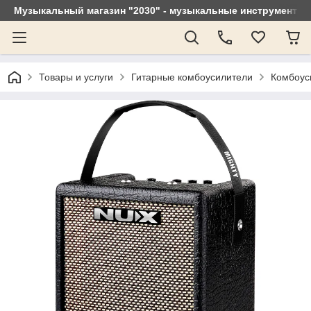
Музыкальный магазин "2030" - музыкальные инструменты, 
Товары и услуги
Гитарные комбоусилители
Комбоус