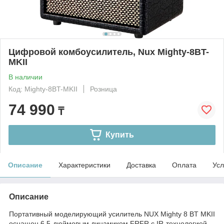
Цифровой комбоусилитель, Nux Mighty-8BT-
MKII
В наличии
Код: Mighty-8BT-MKII
Розница
74 990
₸
Купить
Описание
Характеристики
Доставка
Оплата
Усл
Описание
Портативный моделирующий усилитель NUX Mighty 8 BT MKII
оснащен 6,5-дюймовым динамиком FRFR с IR-технологией,