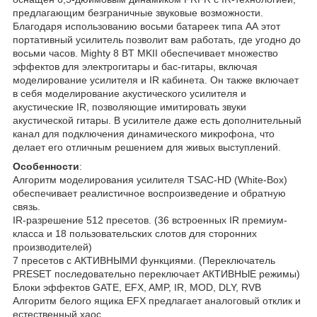
предлагающим безграничные звуковые возможности.
Благодаря использованию восьми батареек типа АА этот
портативный усилитель позволит вам работать, где угодно до
восьми часов. Mighty 8 BT MKII обеспечивает множество
эффектов для электрогитары и бас-гитары, включая
моделирование усилителя и IR кабинета. Он также включает
в себя моделирование акустического усилителя и
акустические IR, позволяющие имитировать звуки
акустической гитары. В усилителе даже есть дополнительный
канал для подключения динамического микрофона, что
делает его отличным решением для живых выступлений.
Особенности
:
Алгоритм моделирования усилителя TSAC-HD (White-Box)
обеспечивает реалистичное воспроизведение и обратную
связь.
IR-разрешение 512 пресетов. (36 встроенных IR премиум-
класса и 18 пользовательских слотов для сторонних
производителей)
7 пресетов с АКТИВНЫМИ функциями. (Переключатель
PRESET последовательно переключает АКТИВНЫЕ режимы)
Блоки эффектов GATE, EFX, AMP, IR, MOD, DLY, RVB
Алгоритм белого ящика EFX предлагает аналоговый отклик и
естественный хаос