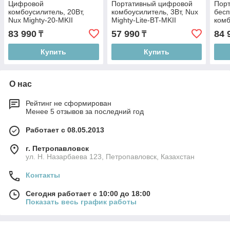
Цифровой
Портативный цифровой
Пор
комбоусилитель, 20Вт,
комбоусилитель, 3Вт, Nux
бес
Nux Mighty-20-MKII
Mighty-Lite-BT-MKII
комб
Cher
83 990
57 990
84 
₸
₸
Купить
Купить
О нас
Рейтинг не сформирован
Менее 5 отзывов за последний год
Работает с 08.05.2013
г. Петропавловск
ул. Н. Назарбаева 123, Петропавловск, Казахстан
Контакты
Сегодня работает с 10:00 до 18:00
Показать весь график работы