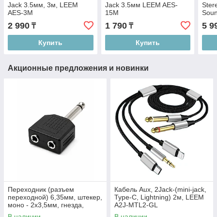
Jack 3.5мм, 3м, LEEM
Jack 3.5мм LEEM AES-
Ster
AES-3M
15M
Soun
2 990
1 790
5 9
₸
₸
Купить
Купить
Акционные предложения и новинки
Переходник (разъем
Кабель Aux, 2Jack-(mini-jack,
переходной) 6,35мм, штекер,
Type-C, Lightning) 2м, LEEM
моно - 2х3,5мм, гнезда,
A2J-MTL2-GL
Soundking CC3131
В наличии
В наличии