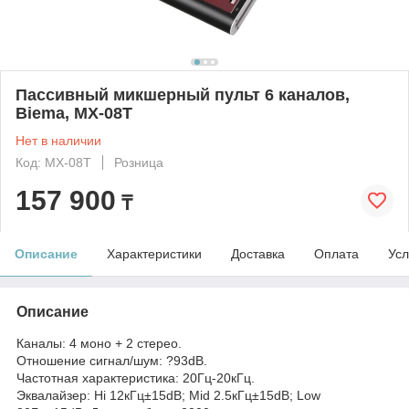
Пассивный микшерный пульт 6 каналов,
Biema, MX-08T
Нет в наличии
Код: MX-08T
Розница
157 900
₸
Описание
Характеристики
Доставка
Оплата
Усл
Описание
Каналы: 4 моно + 2 стерео.
Отношение сигнал/шум: ?93dB.
Частотная характеристика: 20Гц-20кГц.
Эквалайзер: Hi 12кГц±15dB; Mid 2.5кГц±15dB; Low