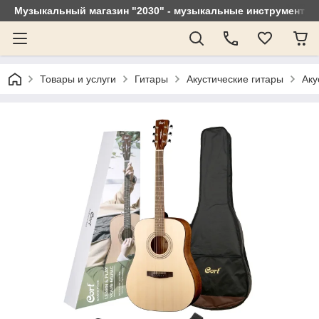
Музыкальный магазин "2030" - музыкальные инструменты, 
Товары и услуги
Гитары
Акустические гитары
Аку