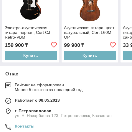
Электро-акустическая
Акустическая гитара, цвет
Акус
гитара, черная, Cort CJ-
натуральный, Cort L60M-
гита
Retro-VBM
OP
санб
203
159 900
99 900
33 
₸
₸
Купить
Купить
О нас
Рейтинг не сформирован
Менее 5 отзывов за последний год
Работает с 08.05.2013
г. Петропавловск
ул. Н. Назарбаева 123, Петропавловск, Казахстан
Контакты