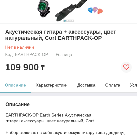
Акустическая гитара + аксессуары, цвет
натуральный, Cort EARTHPACK-OP
Нет в наличии
Код: EARTHPACK-OP
Розница
109 900
₸
Описание
Характеристики
Доставка
Оплата
Усл
Описание
EARTHPACK-OP Earth Series Акустическая
гитара+аксессуары, цвет натуральный, Cort
Набор включает в себя акустическую гитару типа дредноут,