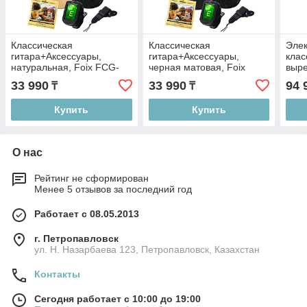
Классическая
Классическая
Элек
гитара+Аксессуары,
гитара+Аксессуары,
клас
натуральная, Foix FCG-
черная матовая, Foix
выре
2038CAP-NA
FCG-2038CAP-BK-MAT
нату
33 990
33 990
94 
₸
₸
OP
Купить
Купить
О нас
Рейтинг не сформирован
Менее 5 отзывов за последний год
Работает с 08.05.2013
г. Петропавловск
ул. Н. Назарбаева 123, Петропавловск, Казахстан
Контакты
Сегодня работает с 10:00 до 19:00