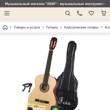
Музыкальный магазин "2030" - музыкальные инструменты, 
Товары и услуги
Гитары
Классические гитары
Кл