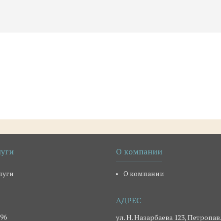
луги
О компании
луги
О компании
-96
ул. Н. Назарбаева 123, Петропав