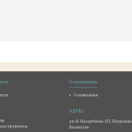
луги
О компании
луги
О компании
-96
ул. Н. Назарбаева 123, Петропав
 инструменты
Казахстан