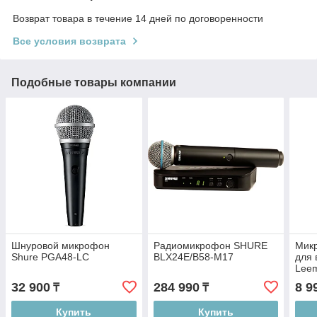
Возврат товара в течение 14 дней по договоренности
Все условия возврата
Подобные товары компании
Шнуровой микрофон
Радиомикрофон SHURE
Мик
Shure PGA48-LC
BLX24E/B58-M17
для 
Lee
32 900
284 990
8 9
₸
₸
Купить
Купить