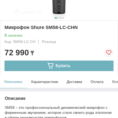
Микрофон Shure SM58-LC-CHN
В наличии
Код: SM58-LC-CH
Розница
72 990
₸
Купить
Описание
Характеристики
Доставка
Оплата
Усл
Описание
SM58 – это профессиональный динамический микрофон с
фирменным звучанием, которое стало своего рода эталоном
в сфере производства микрофонов