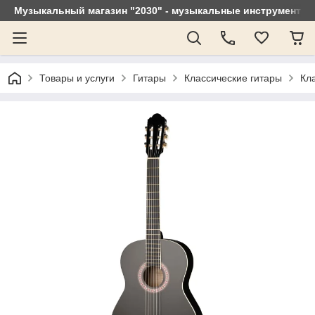
Музыкальный магазин "2030" - музыкальные инструменты, 
Товары и услуги
Гитары
Классические гитары
Кл