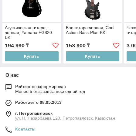
Акустическая гитара,
Бас-гитара черная, Cort
Чехо
черная, Yamaha FG820-
Action-Bass-Plus-BK
гита
BK
194 990
153 900
3 0
₸
₸
Купить
Купить
О нас
Рейтинг не сформирован
Менее 5 отзывов за последний год
Работает с 08.05.2013
г. Петропавловск
ул. Н. Назарбаева 123, Петропавловск, Казахстан
Контакты