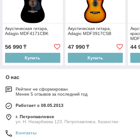
Акустическая гитара,
Акустическая гитара,
Акус
Adagio MDF4171CBK
Adagio MDF3917CSB
крас
MDF
56 990
47 990
44 
₸
₸
Купить
Купить
О нас
Рейтинг не сформирован
Менее 5 отзывов за последний год
Работает с 08.05.2013
г. Петропавловск
ул. Н. Назарбаева 123, Петропавловск, Казахстан
Контакты