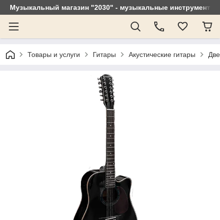
Музыкальный магазин "2030" - музыкальные инструменты, 
Товары и услуги
Гитары
Акустические гитары
Две