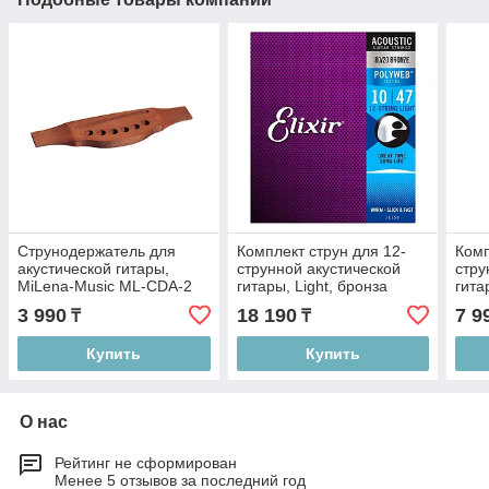
Струнодержатель для
Комплект струн для 12-
Комп
акустической гитары,
струнной акустической
стру
MiLena-Music ML-CDA-2
гитары, Light, бронза
гита
80/20, 10-47, Elixir 11150
брон
3 990
18 190
7 9
₸
₸
7AS
Купить
Купить
О нас
Рейтинг не сформирован
Менее 5 отзывов за последний год