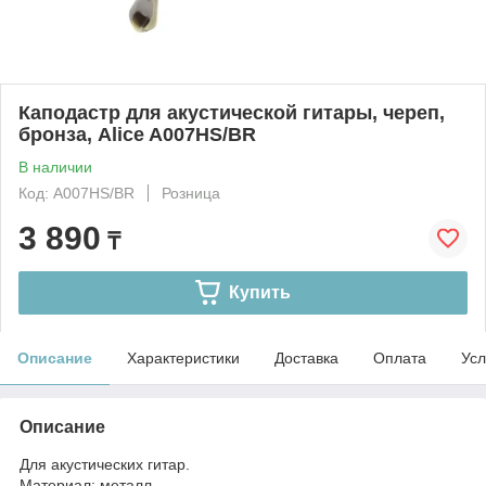
Каподастр для акустической гитары, череп,
бронза, Alice A007HS/BR
В наличии
Код: A007HS/BR
Розница
3 890
₸
Купить
Описание
Характеристики
Доставка
Оплата
Усл
Описание
Для акустических гитар.
Материал: металл.