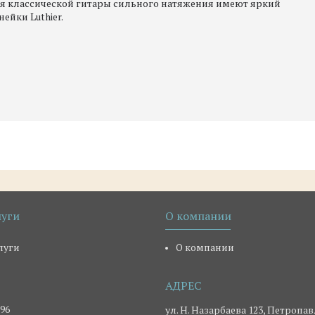
ля классической гитары сильного натяжения имеют яркий
ейки Luthier.
луги
О компании
луги
О компании
-96
ул. Н. Назарбаева 123, Петропав