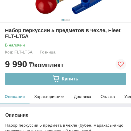
Набор перкуссии 5 предметов в чехле, Fleet
FLT-LT5A
В наличии
Код: FLT-LT5A
Розница
9 990
₸/комплект
Купить
Описание
Характеристики
Доставка
Оплата
Усл
Описание
Набор перкуссии 5 предмета в чехле (бубен, маракасы-яйцо,
маракасы на ручке, деревянный гуиро, казу).