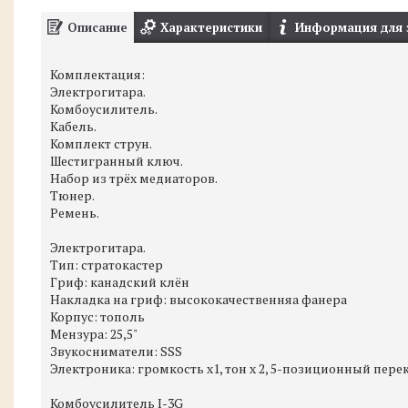
Описание
Характеристики
Информация для 
Комплектация:
Электрогитара.
Комбоусилитель.
Кабель.
Комплект струн.
Шестигранный ключ.
Набор из трёх медиаторов.
Тюнер.
Ремень.
Электрогитара.
Тип: стратокастер
Гриф: канадский клён
Накладка на гриф: высококачественняа фанера
Корпус: тополь
Мензура: 25,5"
Звукосниматели: SSS
Электроника: громкость х1, тон х 2, 5-позиционный пер
Комбоусилитель I-3G