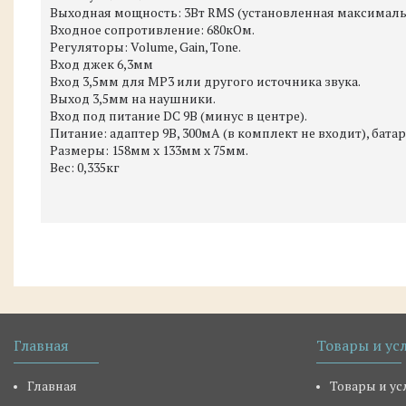
Выходная мощность: 3Вт RMS (установленная максималь
Входное сопротивление: 680кОм.
Регуляторы: Volume, Gain, Tone.
Вход джек 6,3мм
Вход 3,5мм для MP3 или другого источника звука.
Выход 3,5мм на наушники.
Вход под питание DC 9В (минус в центре).
Питание: адаптер 9В, 300мА (в комплект не входит), батаре
Размеры: 158мм х 133мм х 75мм.
Вес: 0,335кг
Главная
Товары и ус
Главная
Товары и ус