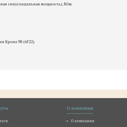
ная синусоидальная мощность), 8Ом.
я Крона 9В (6F22).
луги
О компании
луги
О компании