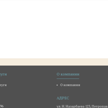
луги
О компании
луги
О компании
-96
ул. Н. Назарбаева 123, Петропав