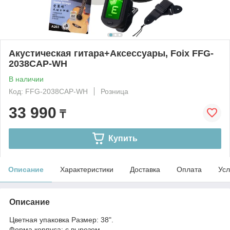
Акустическая гитара+Аксессуары, Foix FFG-
2038CAP-WH
В наличии
Код: FFG-2038CAP-WH
Розница
33 990
₸
Купить
Описание
Характеристики
Доставка
Оплата
Усл
Описание
Цветная упаковка Размер: 38".
Форма корпуса: с вырезом.