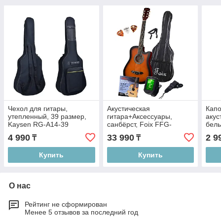
Чехол для гитары,
Акустическая
Капо
утепленный, 39 размер,
гитара+Аксессуары,
акус
Kaysen RG-A14-39
санбёрст, Foix FFG-
белы
2038CAP-SB
4 990
33 990
2 9
₸
₸
Купить
Купить
О нас
Рейтинг не сформирован
Менее 5 отзывов за последний год