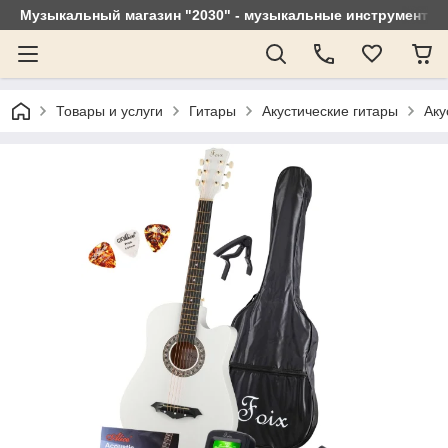
Музыкальный магазин "2030" - музыкальные инструменты, 
Товары и услуги
Гитары
Акустические гитары
Аку