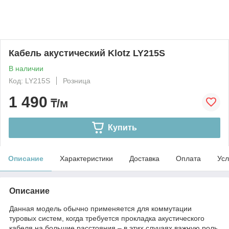
Кабель акустический Klotz LY215S
В наличии
Код: LY215S
Розница
1 490
₸/м
Купить
Описание
Характеристики
Доставка
Оплата
Усл
Описание
Данная модель обычно применяется для коммутации
туровых систем, когда требуется прокладка акустического
кабеля на большие расстояния – в этих случаях важную роль