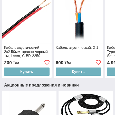
Кабель акустический
Кабель акустический, 2-1
Кабе
2х2,50мм, красно-черный,
Type
1м, Leem, C-BR-2250
Soun
200
600
4 9
₸/м
₸/м
Купить
Купить
Акционные предложения и новинки