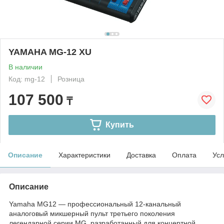
YAMAHA MG-12 XU
В наличии
Код: mg-12
Розница
107 500
₸
Купить
Описание
Характеристики
Доставка
Оплата
Усл
Описание
Yamaha MG12 — профессиональный 12-канальный
аналоговый микшерный пульт третьего поколения
легендарной серии MG, разработанный для концертной