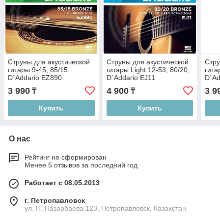
Струны для акустической
Струны для акустической
Стру
гитары 9-45, 85/15
гитары Light 12-53, 80/20,
гита
D`Addario EZ890
D`Addario EJ11
D`Ad
3 990
4 900
3 9
₸
₸
Купить
Купить
О нас
Рейтинг не сформирован
Менее 5 отзывов за последний год
Работает с 08.05.2013
г. Петропавловск
ул. Н. Назарбаева 123, Петропавловск, Казахстан