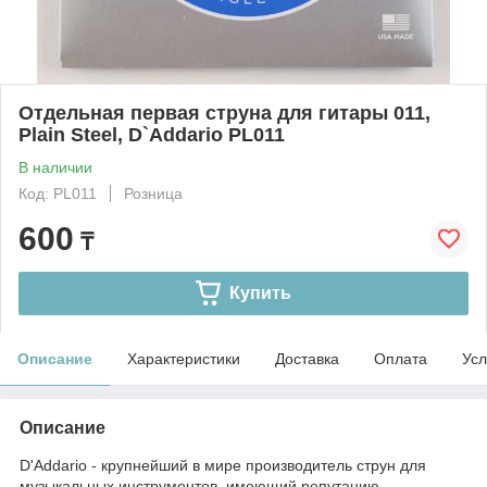
Отдельная первая струна для гитары 011,
Plain Steel, D`Addario PL011
В наличии
Код: PL011
Розница
600
₸
Купить
Описание
Характеристики
Доставка
Оплата
Усл
Описание
D'Addario - крупнейший в мире производитель струн для
музыкальных инструментов, имеющий репутацию