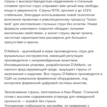
струны с высокоуглеродистым сердечником и стальным
сплавом простых струн открывают вам целый мир свободы,
мощи и уверенности. Струны NYXL прочнее и до 131%
стабильнее, благодаря использованию новой технологии
волочения проволоки и революционному процессу “fusion
twist” для изготовления стальных струн без оплетки. Новая
формула никелевого покрытия обладает лучшими
магнитными свойствами, а значит струны звучат громче,
частотная характеристика расширена для большего
присутствия и кранча.
D'Addario - крупнейший в мире производитель струн для
музыкальных инструментов, имеющий репутацию
производителя с непревзойденным качеством.
Инновационная упаковка, разработанная D'Addario, не
наносит вред окружающей среде, защищает струны от
загрязнения и коррозии. Все струны D'Addario производятся в
США на уникальном фирменном оборудовании, под
контролем фирменной цифровой системы качества.
Эксклюзивные струны, изготовлены в Нью-Йорке. Стальной
сплав с высоким содержанием углерода для невиданной
прочности — играйте без страха.
Улучшенная стабильность настройки, по сравнению с