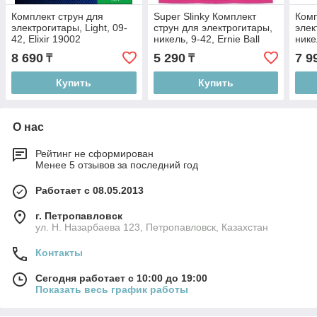
Комплект струн для
Super Slinky Комплект
Комп
электрогитары, Light, 09-
струн для электрогитары,
элек
42, Elixir 19002
никель, 9-42, Ernie Ball
нике
2223
покр
8 690
5 290
7 9
₸
₸
XTE
Купить
Купить
О нас
Рейтинг не сформирован
Менее 5 отзывов за последний год
Работает с 08.05.2013
г. Петропавловск
ул. Н. Назарбаева 123, Петропавловск, Казахстан
Контакты
Сегодня работает с 10:00 до 19:00
Показать весь график работы