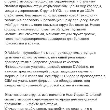
струны с высокоуглеродистым сердечником и стальным
сплавом простых струн открывают вам целый мир свободы,
мощи и уверенности. Струны NYXL прочнее и до 131%
стабильнее, благодаря использованию новой технологии
волочения проволоки и революционному процессу “fusion
twist” для изготовления стальных струн без оплетки. Новая
формула никелевого покрытия обладает лучшими
магнитными свойствами, а значит струны звучат громче,
частотная характеристика расширена для большего
присутствия и кранча.
D'Addario - крупнейший в мире производитель струн для
музыкальных инструментов, имеющий репутацию
производителя с непревзойденным качеством.
Инновационная упаковка, разработанная D'Addario, не
наносит вред окружающей среде, защищает струны от
загрязнения и коррозии. Все струны D'Addario производятся в
США на уникальном фирменном оборудовании, под
контролем фирменной цифровой системы качества.
Эксклюзивные струны, изготовлены в Нью-Йорке. Стальной
сплав с высоким содержанием углерода для невиданной
прочности — играйте без страха.
Улучшенная стабильность настройки, по сравнению с