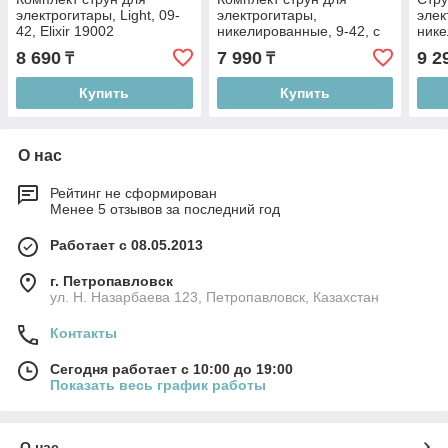
электрогитары, Light, 09-
электрогитары,
элек
42, Elixir 19002
никелированные, 9-42, с
нике
покрытием, D'Addario,
Elixi
8 690
7 990
9 2
₸
₸
XTE0942XT
Stee
Купить
Купить
О нас
Рейтинг не сформирован
Менее 5 отзывов за последний год
Работает с 08.05.2013
г. Петропавловск
ул. Н. Назарбаева 123, Петропавловск, Казахстан
Контакты
Сегодня работает с 10:00 до 19:00
Показать весь график работы
О нас