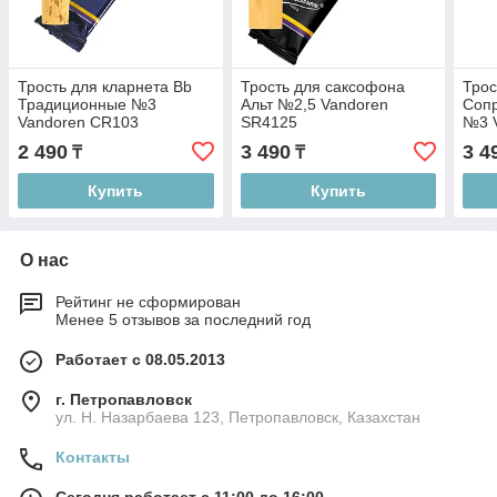
Трость для кларнета Bb
Трость для саксофона
Трос
Традиционные №3
Альт №2,5 Vandoren
Соп
Vandoren CR103
SR4125
№3 
2 490
3 490
3 4
₸
₸
Купить
Купить
О нас
Рейтинг не сформирован
Менее 5 отзывов за последний год
Работает с 08.05.2013
г. Петропавловск
ул. Н. Назарбаева 123, Петропавловск, Казахстан
Контакты