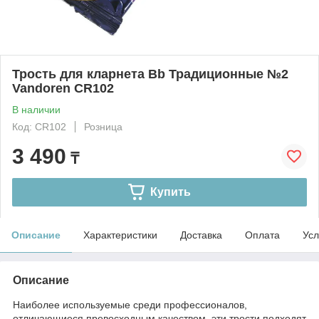
Трость для кларнета Bb Традиционные №2
Vandoren CR102
В наличии
Код: CR102
Розница
3 490
₸
Купить
Описание
Характеристики
Доставка
Оплата
Усл
Описание
Наиболее используемые среди профессионалов,
отличающиеся превосходным качеством, эти трости подходят