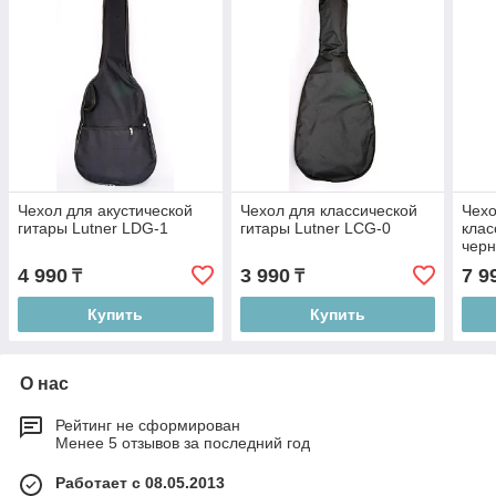
Чехол для акустической
Чехол для классической
Чехо
гитары Lutner LDG-1
гитары Lutner LCG-0
клас
черн
4 990
3 990
7 9
₸
₸
Купить
Купить
О нас
Рейтинг не сформирован
Менее 5 отзывов за последний год
Работает с 08.05.2013