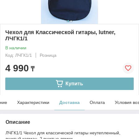
Чехол для Классической гитары, lutner,
ЛЧГК1/1
В наличии
Код: ЛЧГК1/1
Розница
4 990
₸
Купить
ние
Характеристики
Доставка
Оплата
Условия во
Описание
ЛЧГК1/1 Чехол для классической гитары неутепленный,
вшитый карман, 2 вшитые лямки