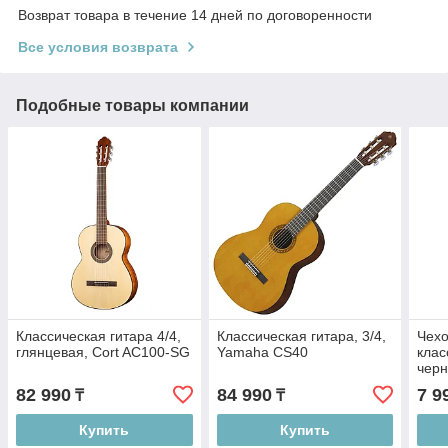
Возврат товара в течение 14 дней по договоренности
Все условия возврата
Подобные товары компании
Классическая гитара 4/4,
Классическая гитара, 3/4,
Чехо
глянцевая, Cort AC100-SG
Yamaha CS40
клас
черн
82 990
84 990
7 9
₸
₸
Купить
Купить