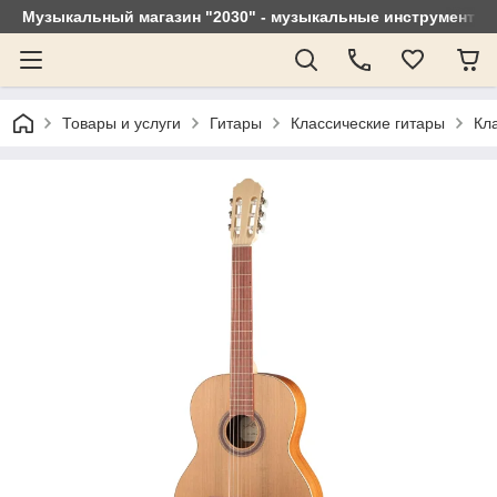
Музыкальный магазин "2030" - музыкальные инструменты, 
Товары и услуги
Гитары
Классические гитары
Кл