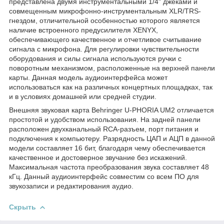
представлена двумя инструментальными 1/4" джеками и
совмещенным микрофонно-инструментальным XLR/TRS-
гнездом, отличительной особенностью которого является
наличие встроенного предусилителя XENYX,
обеспечивающего качественное и отчетливое считывание
сигнала с микрофона. Для регулировки чувствительности
оборудования и силы сигнала используются ручки с
поворотным механизмом, расположенные на верхней панели
карты. Данная модель аудиоинтерфейса может
использоваться как на различных концертных площадках, так
и в условиях домашней или средней студии.
Внешняя звуковая карта Behringer U-PHORIA UM2 отличается
простотой и удобством использования. На задней панели
расположен двухканальный RCA-разъем, порт питания и
подключения к компьютеру. Разрядность ЦАП и АЦП в данной
модели составляет 16 бит, благодаря чему обеспечивается
качественное и достоверное звучание без искажений.
Максимальная частота преобразования звука составляет 48
кГц. Данный аудиоинтерфейс совместим со всем ПО для
звукозаписи и редактирования аудио.
Скрыть