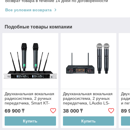
Возврат товара в течение 14 дней по договоренности
Все условия возврата
Подобные товары компании
Двухканальная вокальная
Двухканальная вокальная
Двух
радиосистема, 2 ручных
радиосистема, 2 ручных
ради
передатчика, Smart KT-
передатчика, LAudio LS-
и пе
900
P3-2M
Bek
69 900
38 000
89 
₸
₸
Купить
Купить