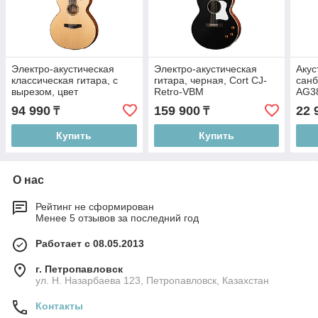
Электро-акустическая
Электро-акустическая
Акус
классическая гитара, с
гитара, черная, Cort CJ-
санб
вырезом, цвет
Retro-VBM
AG3
натуральный, Cort CEC1-
94 990
159 900
22 
₸
₸
OP
Купить
Купить
О нас
Рейтинг не сформирован
Менее 5 отзывов за последний год
Работает с 08.05.2013
г. Петропавловск
ул. Н. Назарбаева 123, Петропавловск, Казахстан
Контакты