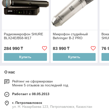
Радиомикрофон SHURE
Микрофон студийный
Вок
BLX24E/B58-M17
Behringer B-2 PRO
SHU
284 990
83 990
76 
₸
₸
Купить
Купить
О нас
Рейтинг не сформирован
Менее 5 отзывов за последний год
Работает с 08.05.2013
г. Петропавловск
ул. Н. Назарбаева 123, Петропавловск, Казахстан