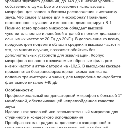
уровнем звукового давления, до 148 дБ и низкий уровень
собственного шума. Все это позволяет использовать
микрофон для записи в близком расположении к источнику
звука. Что самое главное для микрофона? Правильно,
естественное звучание и именно это демонстрирует B-1.
Помимо всего прочего микрофон обладает высокой
чувствительностью и линейной отдачей в полном диапазоне
слышимых частот от 20 Гц до 20кГц. В дополнение ко всему,
предусмотрен подъем в области средних и высоких частот и
это, во многих случаях, позволяет обойтись без
дополнительных устройств для эквализации. Корпус
микрофона оснащен отключаемым обрезным фильтром
низких частот и аттенюатором на -10дБ. В выходном каскаде
применяется бестрансформаторная схемотехника на
полевых транзисторах и значит, для микрофона понадобится
фантомное питание +48 дБ.
Особенности:
Профессиональный конденсаторный микрофон с большой 1"
мембраной, обеспечивающей непревзойденное качество
звука
Идеален как основной или вспомогательный микрофон для
студийного и концертного использования
Преобразователь градиента давления с защищенной от
механических повреждений позолоченной мембраной