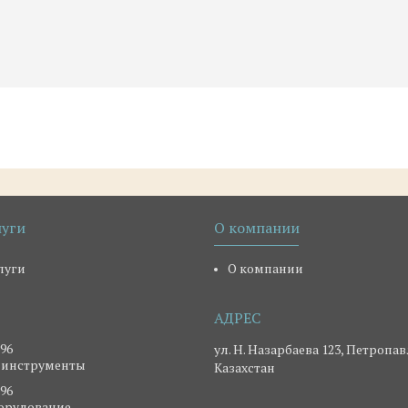
луги
О компании
луги
О компании
-96
ул. Н. Назарбаева 123, Петропав
 инструменты
Казахстан
-96
борудование