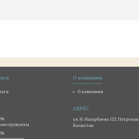
луги
О компании
луги
О компании
-96
ул. Н. Назарбаева 123, Петропав
 инструменты
Казахстан
-96
борудование