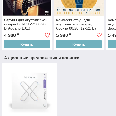
Струны для акустической
Комплект струн для
Комп
гитары Light 11-52 80/20
акустической гитары,
акус
D`Addario EJ13
бронза 80/20, 12-52, La
фосф
Bella Criterion C500S
52, 
4 900
5 990
5 4
₸
₸
Купить
Купить
Акционные предложения и новинки