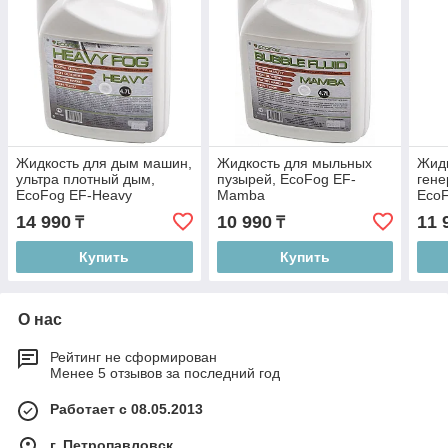
Жидкость для дым машин,
Жидкость для мыльных
Жидк
ультра плотный дым,
пузырей, EcoFog EF-
гене
EcoFog EF-Heavy
Mamba
EcoF
14 990
10 990
11 
₸
₸
Купить
Купить
О нас
Рейтинг не сформирован
Менее 5 отзывов за последний год
Работает с 08.05.2013
г. Петропавловск