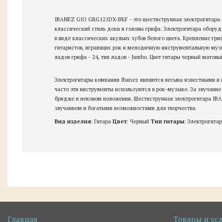
IBANEZ GIO GRG121DX-BKF - это шестиструнная электрогитара п
классический стиль деки и головы грифа. Электрогитара обор
в виде классических акульих зубов белого цвета. Крепление гр
гитаристов, играющих рок и мелодичную инструментальную муз
ладов грифа - 24, тип ладов - Jumbo. Цвет гитары черный матовы
Электрогитары компании Ibanez являются весьма известными и 
часто эти инструменты используются в рок-музыке. За звучание
бридже и нековом положении. Шестиструнная электрогитара I
звучанием и богатыми возможностями для творчества.
Вид изделия
: Гитара
Цвет
: Черный
Тип гитары
: Электрогита
Главная
Товары и ус