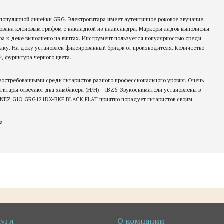
опулярной линейки GRG. Электрогитара имеет аутентичное роковое звучание,
удована кленовым грифом с накладкой из палисандра. Маркеры ладов выполнены
ифа к деке выполнено на винтах. Инструмент пользуется популярностью среди
ыку. На деку установлен фиксированный бридж от производителя. Количество
й, фурнитура черного цвета.
востребованными среди гитаристов разного профессионального уровня. Очень
 гитары отвечают два хамбакера (H/H) - IBZ6. Звукосниматели установлены в
BANEZ GIO GRG121DX-BKF BLACK FLAT приятно порадует гитаристов своим
ра
луги
О компании