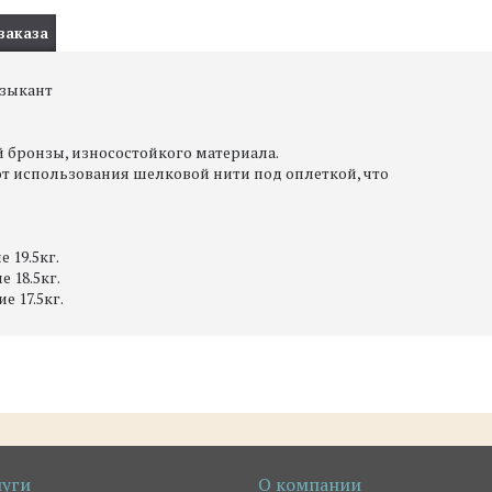
заказа
узыкант
й бронзы, износостойкого материала.
т использования шелковой нити под оплеткой, что
 19.5кг.
 18.5кг.
 17.5кг.
луги
О компании