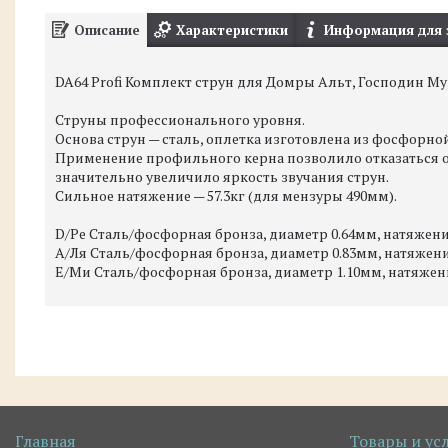
Описание
Характеристики
Информация для 
DA64 Profi Комплект струн для Домры Альт, Господин М
Струны профессионального уровня.
Основа струн — сталь, оплетка изготовлена из фосфорно
Применение профильного керна позволило отказаться о
значительно увеличило яркость звучания струн.
Сильное натяжение — 57.3кг (для мензуры 490мм).
D/Ре Сталь/фосфорная бронза, диаметр 0.64мм, натяжение
А/Ля Сталь/фосфорная бронза, диаметр 0.83мм, натяжение
Е/Ми Сталь/фосфорная бронза, диаметр 1.10мм, натяжение
Главная
Товары и ус