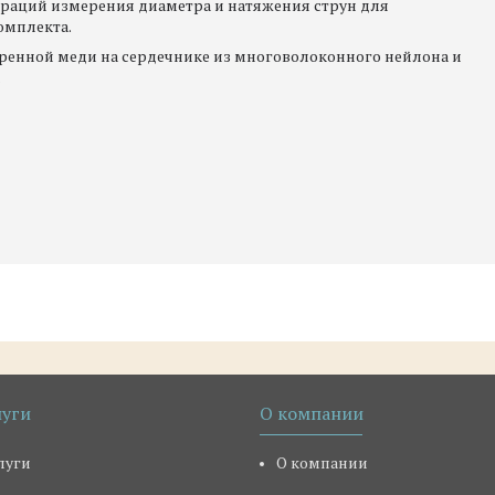
аций измерения диаметра и натяжения струн для
омплекта.
бренной меди на сердечнике из многоволоконного нейлона и
.
луги
О компании
луги
О компании