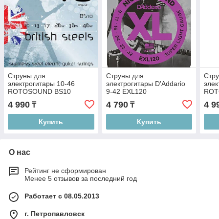
Струны для
Струны для
Стр
электрогитары 10-46
электрогитары D'Addario
элек
ROTOSOUND BS10
9-42 EXL120
ROT
4 990
4 790
4 9
₸
₸
Купить
Купить
О нас
Рейтинг не сформирован
Менее 5 отзывов за последний год
Работает с 08.05.2013
г. Петропавловск