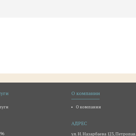
луги
О компании
луги
О компании
-96
ул. Н. Назарбаева 123, Петропав