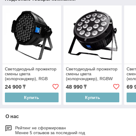
Светодиодный прожектор
Светодиодный прожектор
Све
смены цвета
смены цвета
смен
(колорчэнджер), RGB
(колорчэнджер), RGBW
(кол
54х1,5Вт, Big Dipper
18х8Вт, Big Dipper LPC004
RGB,
24 900
48 990
69 
₸
₸
LPC008
PLC
Купить
Купить
О нас
Рейтинг не сформирован
Менее 5 отзывов за последний год